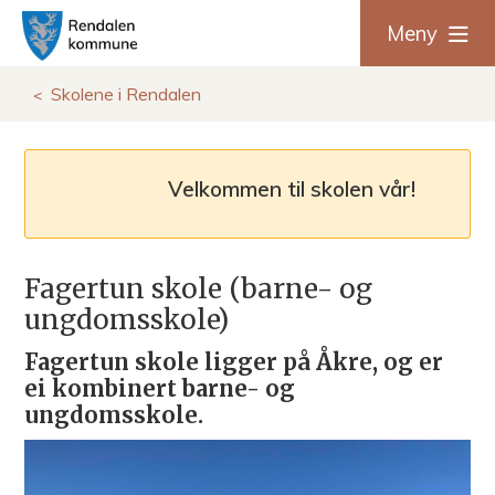
R
Meny
e
Du
Skolene i Rendalen
n
er
d
Velkommen til skolen vår!
her:
a
l
Fagertun skole (barne- og
ungdomsskole)
e
Fagertun skole ligger på Åkre, og er
n
ei kombinert barne- og
ungdomsskole.
k
o