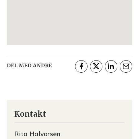
DEL MED ANDRE
Del på Facebook
Del på Twitter
Del på Linke
Tips e
Kontakt
Rita Halvorsen