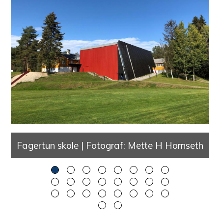
m
m
u
n
e
Fagertun skole | Fotograf: Mette H Hornseth