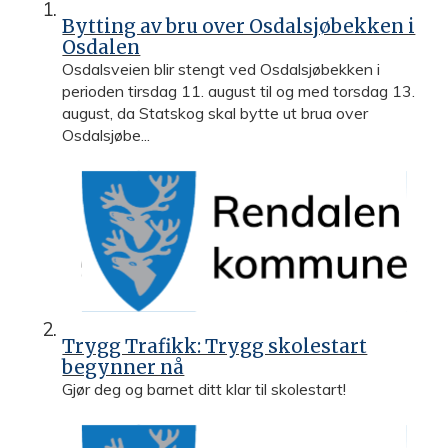
m
Bytting av bru over Osdalsjøbekken i
Osdalen
m
Osdalsveien blir stengt ved Osdalsjøbekken i
perioden tirsdag 11. august til og med torsdag 13.
u
august, da Statskog skal bytte ut brua over
Osdalsjøbe...
n
e
Trygg Trafikk: Trygg skolestart
begynner nå
Gjør deg og barnet ditt klar til skolestart!