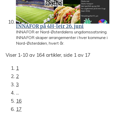
INNAFOR på 4H-leir 26. juni
INNAFOR er Nord-Østerdalens ungdomssatsning.
INNAFOR skaper arrangementer i hver kommune i
Nord-Østerdalen, hvert år.
Viser
1-10
av
164
artikler,
side
1
av
17
1
2
3
...
16
17