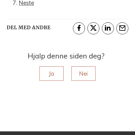
Neste
DEL MED ANDRE
Del på Facebook
Del på Twitter
Del på Linke
Tips e
Hjalp denne siden deg?
Ja
Nei