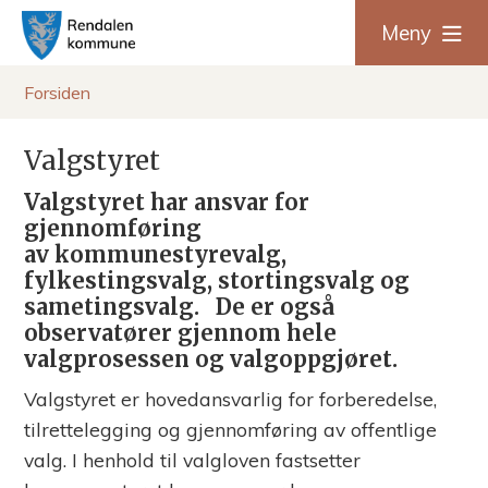
R
Meny
e
Du
Forsiden
n
er
Valgstyret
d
her:
Valgstyret har ansvar for
a
gjennomføring
av kommunestyrevalg,
l
fylkestingsvalg, stortingsvalg og
sametingsvalg. De er også
e
observatører gjennom hele
valgprosessen og valgoppgjøret.
n
Valgstyret er hovedansvarlig for forberedelse,
k
tilrettelegging og gjennomføring av offentlige
valg. I henhold til valgloven fastsetter
o