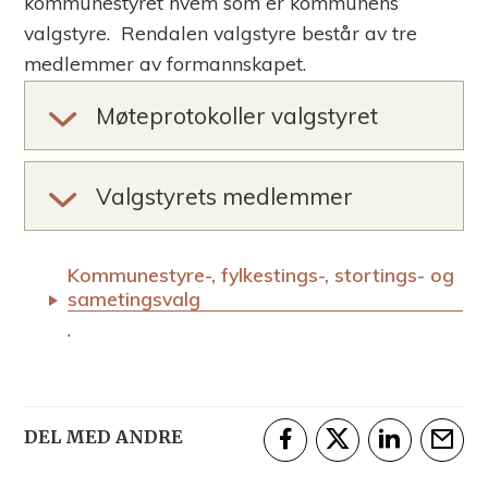
kommunestyret hvem som er kommunens
m
valgstyre. Rendalen valgstyre består av tre
medlemmer av formannskapet.
m
Møteprotokoller valgstyret
u
n
Valgstyrets medlemmer
e
Kommunestyre-, fylkestings-, stortings- og
sametingsvalg
.
DEL MED ANDRE
Del på Facebook
Del på Twitter
Del på Linke
Tips e