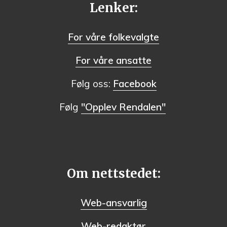
Lenker:
For våre folkevalgte
For våre ansatte
Følg oss:
Facebook
Følg
"Opplev Rendalen"
Om nettstedet:
Web-ansvarlig
Web-redaktør