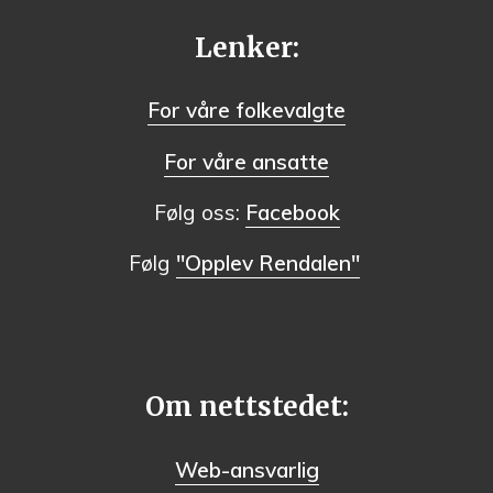
Lenker:
For våre folkevalgte
For våre ansatte
Følg oss:
Facebook
Følg
"Opplev Rendalen"
Om nettstedet:
Web-ansvarlig