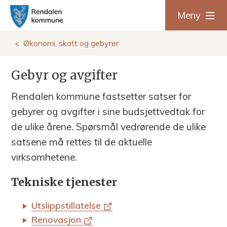
R
Meny
e
Du
Økonomi, skatt og gebyrer
n
er
Gebyr og avgifter
d
her:
Rendalen kommune fastsetter satser for
a
gebyrer og avgifter i sine budsjettvedtak for
l
de ulike årene. Spørsmål vedrørende de ulike
satsene må rettes til de aktuelle
e
virksomhetene.
n
Tekniske tjenester
k
Utslippstillatelse
o
Renovasjon