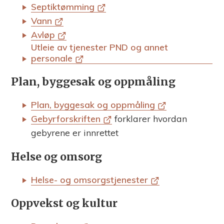
Septiktømming
m
Vann
m
Avløp
Utleie av tjenester PND og annet
u
personale
n
Plan, byggesak og oppmåling
e
Plan, byggesak og oppmåling
Gebyrforskriften
forklarer hvordan
gebyrene er innrettet
Helse og omsorg
Helse- og omsorgstjenester
Oppvekst og kultur