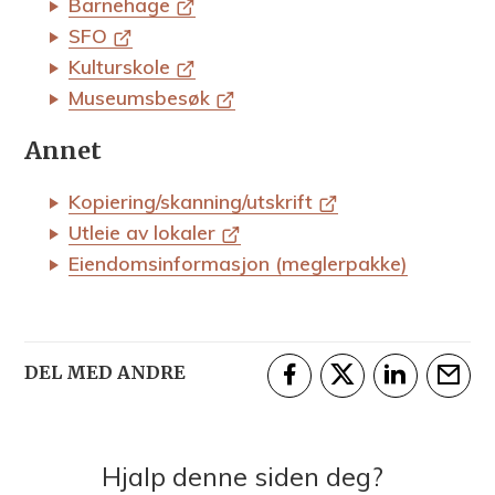
Barnehage
SFO
Kulturskole
Museumsbesøk
Annet
Kopiering/skanning/utskrift
Utleie av lokaler
Eiendomsinformasjon (meglerpakke)
DEL MED ANDRE
Del på Facebook
Del på Twitter
Del på Linke
Tips e
Hjalp denne siden deg?