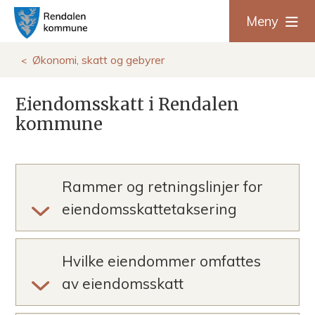
R
Meny
e
Du
Økonomi, skatt og gebyrer
n
er
Eiendomsskatt i Rendalen
d
kommune
her:
a
l
Rammer og retningslinjer for
e
eiendomsskattetaksering
n
Hvilke eiendommer omfattes
k
av eiendomsskatt
o