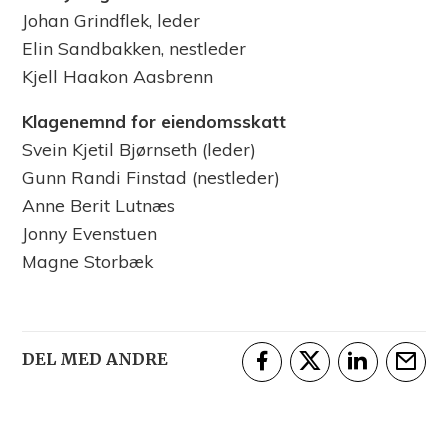
Johan Grindflek, leder
Elin Sandbakken, nestleder
Kjell Haakon Aasbrenn
Klagenemnd for eiendomsskatt
Svein Kjetil Bjørnseth (leder)
Gunn Randi Finstad (nestleder)
Anne Berit Lutnæs
Jonny Evenstuen
Magne Storbæk
DEL MED ANDRE
Del på Facebook
Del på Twitter
Del på Linke
Tips e