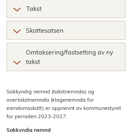
m
Takst
m
Skattesatsen
u
n
Omtaksering/fastsetting av ny
e
takst
Sakkyndig nemnd (takstnemnda) og
overtakstnemnda (klagenemnda for
eiendomsskatt) er oppnevnt av kommunestyret
for perioden 2023-2027:
Sakkyndig nemnd