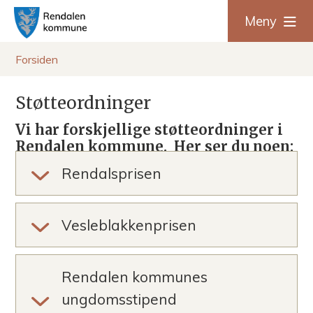
R
Meny
e
Du
Forsiden
n
er
Støtteordninger
d
her:
Vi har forskjellige støtteordninger i
a
Rendalen kommune. Her ser du noen:
l
Rendalsprisen
e
Vesleblakkenprisen
n
k
Rendalen kommunes
o
ungdomsstipend