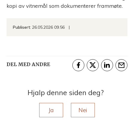
kopi av vitnemål som dokumenterer frammøte.
m
m
Publisert
26.05.2026 09.56
u
n
e
DEL MED ANDRE
Del på Facebook
Del på Twitter
Del på Linke
Tips e
Hjalp denne siden deg?
Ja
Nei