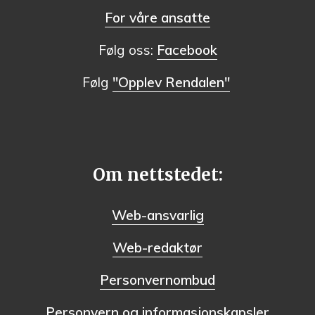
For våre ansatte
Følg oss:
Facebook
Følg
"Opplev Rendalen"
Om nettstedet:
Web-ansvarlig
Web-redaktør
Personvernombud
Personvern og informasjonskapsler