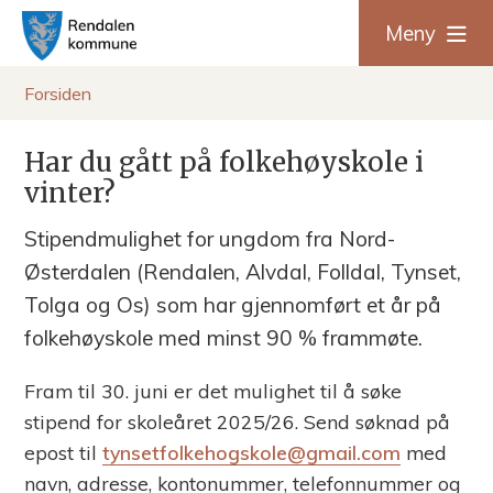
R
Meny
e
Du
Forsiden
n
er
Har du gått på folkehøyskole i
d
vinter?
her:
a
Stipendmulighet for ungdom fra Nord-
l
Østerdalen (Rendalen, Alvdal, Folldal, Tynset,
Tolga og Os) som har gjennomført et år på
e
folkehøyskole med minst 90 % frammøte.
n
Fram til 30. juni er det mulighet til å søke
k
stipend for skoleåret 2025/26. Send søknad på
epost til
tynsetfolkehogskole@gmail.com
med
o
navn, adresse, kontonummer, telefonnummer og