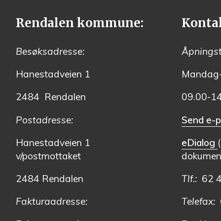
Rendalen kommune:
Konta
Besøksadresse:
Åpningst
Hanestadveien 1
Mandag-
2484 Rendalen
09.00-1
Postadresse:
Send e-p
Hanestadveien 1
eDialog
v/postmottaket
dokument
2484 Rendalen
Tlf.:
62 
Fakturaadresse:
Telefax:
6