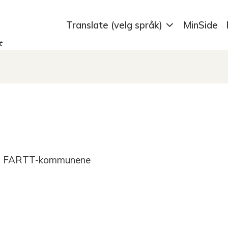
Translate (velg språk)
MinSide
t
og FARTT-kommunene