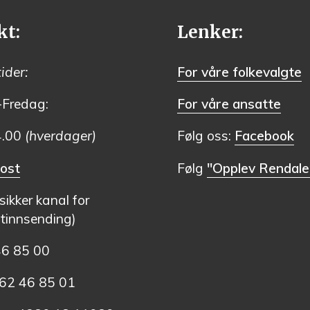
kt:
Lenker:
ider:
For våre folkevalgte
Fredag:
For våre ansatte
4.00
(hverdager)
Følg oss:
Facebook
ost
Følg
"Opplev Rendale
(sikker kanal for
innsending)
46 85 00
2 46 85 01