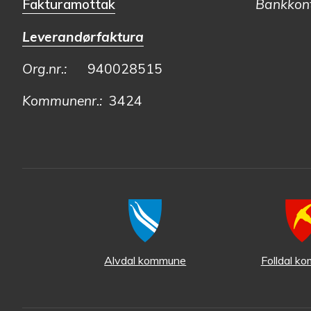
Fakturamottak
Bankkont
Leverandørfaktura
Org.nr.:
940028515
Kommunenr.:
3424
Alvdal kommune
Folldal k