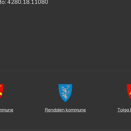
o:
4280.18.11080
ommune
Rendalen kommune
Tolga