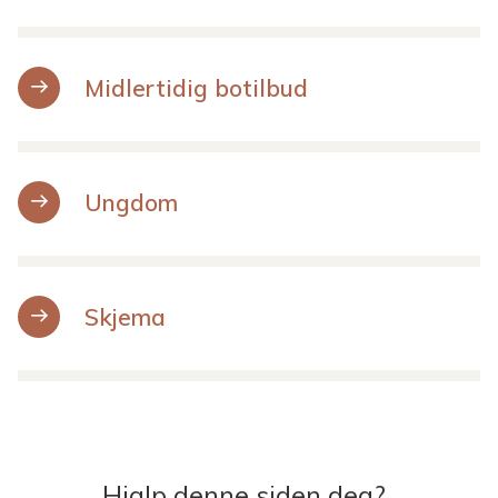
Midlertidig botilbud
Ungdom
Skjema
Hjalp denne siden deg?