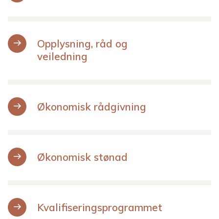
m
m
Opplysning, råd og
u
veiledning
n
e
Økonomisk rådgivning
Økonomisk stønad
Kvalifiseringsprogrammet