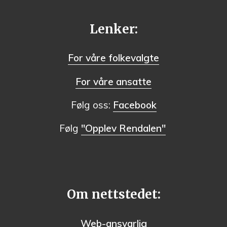
Lenker:
For våre folkevalgte
For våre ansatte
Følg oss:
Facebook
Følg
"Opplev Rendalen"
Om nettstedet:
Web-ansvarlig