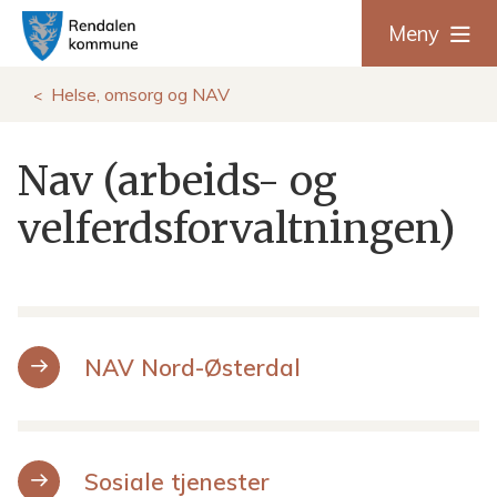
R
Meny
e
Du
Helse, omsorg og NAV
n
er
Nav (arbeids- og
d
her:
velferdsforvaltningen)
a
l
e
NAV Nord-Østerdal
n
k
o
Sosiale tjenester