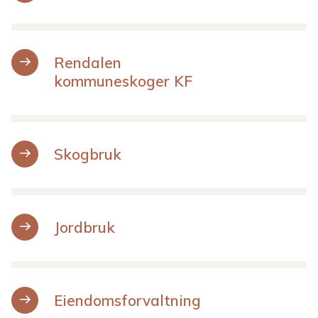
m
m
Rendalen
u
kommuneskoger KF
n
e
Skogbruk
Jordbruk
Eiendomsforvaltning