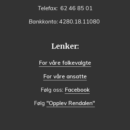
Telefax:
62 46 85 01
Bankkonto:
4280.18.11080
Lenker:
For våre folkevalgte
For våre ansatte
Følg oss:
Facebook
Følg
"Opplev Rendalen"