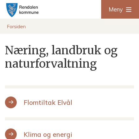
R
Meny
e
Du
Forsiden
n
er
Næring, landbruk og
d
her:
naturforvaltning
a
l
e
Flomtiltak Elvål
n
k
o
Klima og energi