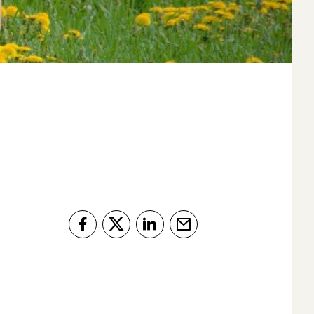
Del på Facebook
Del på Twitter
Del på LinkedIn
Tips en venn