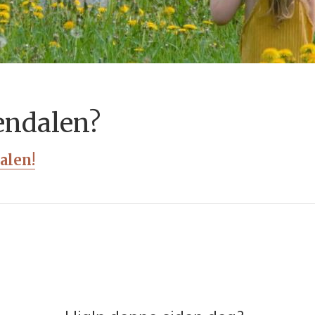
endalen?
alen!