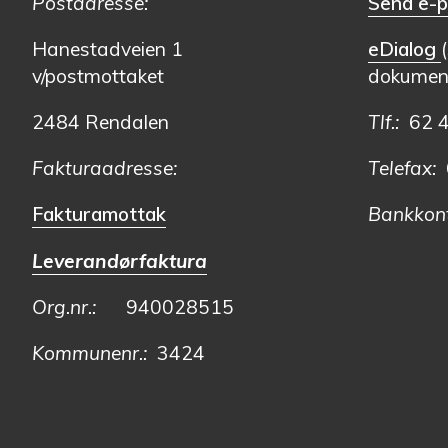
Postadresse:
Send e-p
Hanestadveien 1
eDialog
v/postmottaket
dokument
2484 Rendalen
Tlf.:
62 
Fakturaadresse:
Telefax:
6
Fakturamottak
Bankkont
Leverandørfaktura
Org.nr.:
940028515
Kommunenr.:
3424