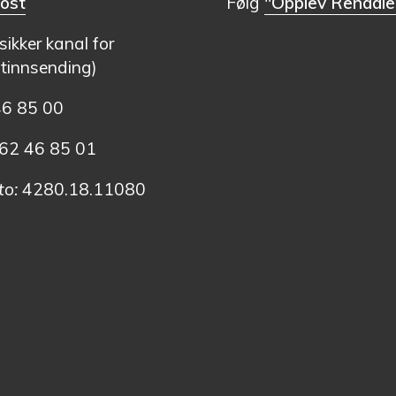
ost
Følg
"Opplev Rendale
(sikker kanal for
innsending)
46 85 00
2 46 85 01
o:
4280.18.11080