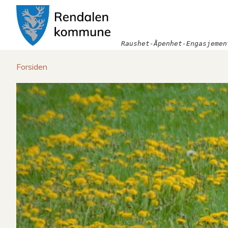
Rendalen
kommune
Raushet-Åpenhet-Engasjemen
Du
Forsiden
er
her: