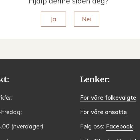
Hjalp denne siden deg?
Ja
Nei
kt:
Lenker:
ider:
For våre folkevalgte
Fredag:
For våre ansatte
4.00
(hverdager)
Følg oss:
Facebook