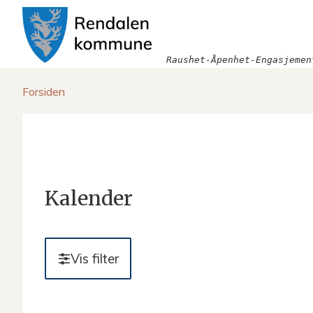
Rendalen
kommune
Raushet-Åpenhet-Engasjemen
Du
Forsiden
er
her:
Kalender
Vis filter
Filter
Dato