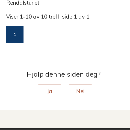
Rendalstunet
Viser
1-10
av
10
treff, side
1
av
1
1
Hjalp denne siden deg?
Ja
Nei