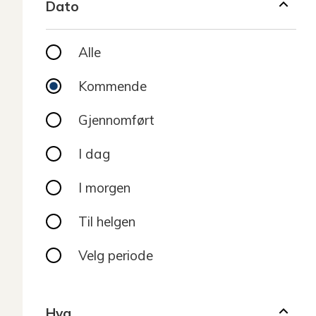
Dato
Filter
Alle
Kommende
Gjennomført
I dag
I morgen
Til helgen
Velg periode
Hva
Hva