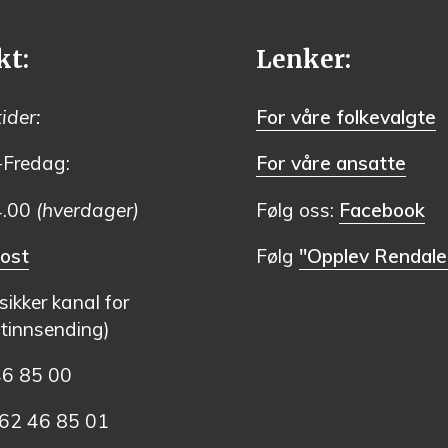
kt:
Lenker:
ider:
For våre folkevalgte
Fredag:
For våre ansatte
4.00
(hverdager)
Følg oss:
Facebook
ost
Følg
"Opplev Rendale
(sikker kanal for
innsending)
46 85 00
2 46 85 01