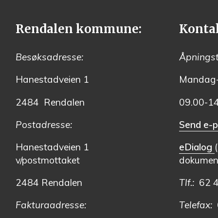
Rendalen kommune:
Konta
Besøksadresse:
Åpningst
Hanestadveien 1
Mandag-
2484 Rendalen
09.00-1
Postadresse:
Send e-p
Hanestadveien 1
eDialog
v/postmottaket
dokument
2484 Rendalen
Tlf.:
62 
Fakturaadresse:
Telefax:
6